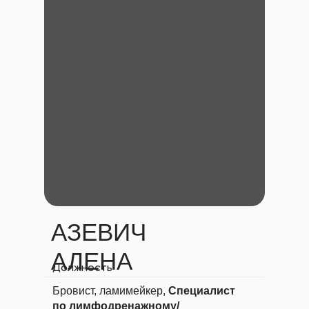
АЗЕВИЧ
АЛЕНА
Должность
Бровист, ламимейкер,
Специалист
по лимфодренажному/