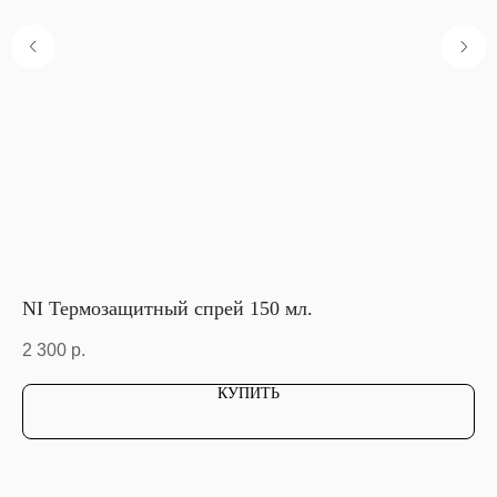
лос
NI Термозащитный спрей 150 мл.
D
2 300
р.
2 
КУПИТЬ