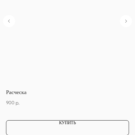
Расческа
DS
об
900
р.
2 
КУПИТЬ